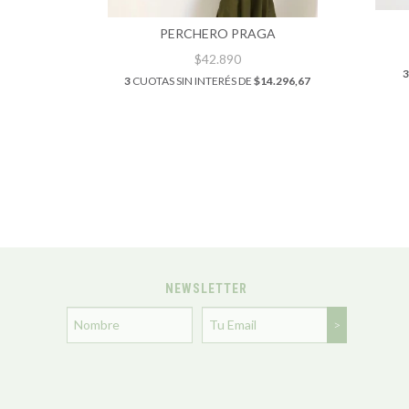
PERCHERO PRAGA
$42.890
3
3
CUOTAS SIN INTERÉS DE
$14.296,67
UT
$11.660
NEWSLETTER