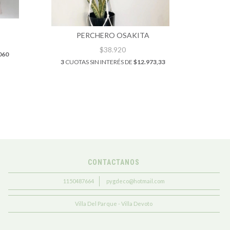
3
CUOT
PERCHERO OSAKITA
$38.920
060
3
CUOTAS SIN INTERÉS DE
$12.973,33
CONTACTANOS
1150487664
pygdeco@hotmail.com
Villa Del Parque - Villa Devoto